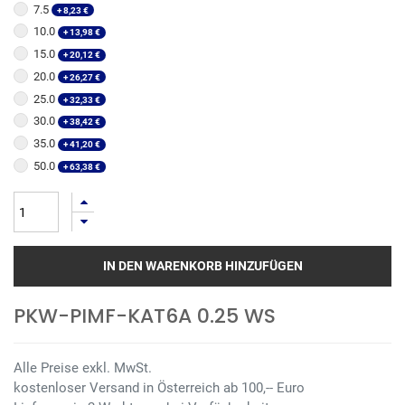
7.5
+
8,23
€
10.0
+
13,98
€
15.0
+
20,12
€
20.0
+
26,27
€
25.0
+
32,33
€
30.0
+
38,42
€
35.0
+
41,20
€
50.0
+
63,38
€
IN DEN WARENKORB HINZUFÜGEN
PKW-PIMF-KAT6A 0.25 WS
Alle Preise exkl. MwSt.
kostenloser Versand in Österreich ab 100,-- Euro