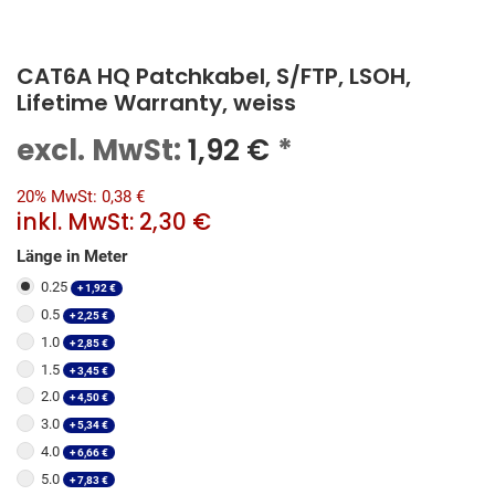
CAT6A HQ Patchkabel, S/FTP, LSOH,
Lifetime Warranty, weiss
excl. MwSt:
1,92
€
*
20% MwSt: 0,38 €
inkl. MwSt:
2,30 €
Länge in Meter
0.25
+
1,92
€
0.5
+
2,25
€
1.0
+
2,85
€
1.5
+
3,45
€
2.0
+
4,50
€
3.0
+
5,34
€
4.0
+
6,66
€
5.0
+
7,83
€