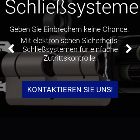
Schließsysteme
Geben Sie Einbrechern keine Chance.
Mit elektronischen Sicherheits-
Schließsystemen für einfache
Bisherige
We
Zutrittskontrolle.
KONTAKTIEREN SIE UNS!