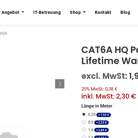
r Angebot
r Angebot
IT-Betreuung
IT-Betreuung
Shop
Shop
Kontakt
Kontakt
Blog
Blog
grün
CAT6A HQ Pa
Lifetime Wa
excl. MwSt:
1,
20% MwSt: 0,38 €
inkl. MwSt:
2,30 €
Länge in Meter
0.25
+
1,92
€
0.5
+
2,25
€
1.0
+
2,85
€
1.5
+
3,45
€