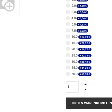
2.0
+
4,50
€
3.0
+
5,34
€
4.0
+
6,66
€
5.0
+
7,83
€
7.5
+
8,23
€
10.0
+
13,98
€
15.0
+
20,12
€
20.0
+
26,27
€
25.0
+
32,33
€
30.0
+
38,42
€
35.0
+
41,20
€
50.0
+
63,38
€
IN DEN WARENKORB HI