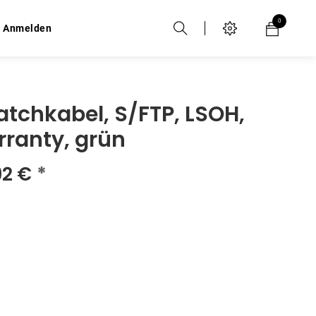
0
0
Anmelden
Anmelden
tchkabel, S/FTP, LSOH,
rranty, grün
92
€
*