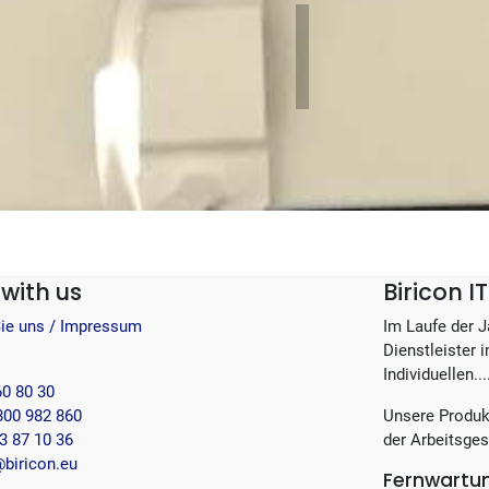
with us
Biricon 
Sie uns / Impressum
Im Laufe der 
Dienstleister 
Individuellen...
60 80 30
800 982 860
Unsere Produk
3 87 10 36
der Arbeitsges
biricon.eu
Fernwartu