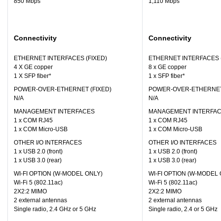
850 Mbps
1,110 Mbps
Connectivity
Connectivity
ETHERNET INTERFACES (FIXED)
ETHERNET INTERFACES (
4 X GE copper
8 x GE copper
1 X SFP fiber*
1 x SFP fiber*
POWER-OVER-ETHERNET (FIXED)
POWER-OVER-ETHERNET 
N/A
N/A
MANAGEMENT INTERFACES
MANAGEMENT INTERFA
1 x COM RJ45
1 x COM RJ45
1 x COM Micro-USB
1 x COM Micro-USB
OTHER I/O INTERFACES
OTHER I/O INTERFACES
1 x USB 2.0 (front)
1 x USB 2.0 (front)
1 x USB 3.0 (rear)
1 x USB 3.0 (rear)
WI-FI OPTION (W-MODEL ONLY)
WI-FI OPTION (W-MODEL 
Wi-Fi 5 (802.11ac)
Wi-Fi 5 (802.11ac)
2X2:2 MIMO
2X2:2 MIMO
2 external antennas
2 external antennas
Single radio, 2.4 GHz or 5 GHz
Single radio, 2.4 or 5 GHz