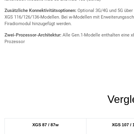
Zusätzliche Konnektivitätsoptionen:
Optional 3G/4G und 5G über 
XGS 116/126/136-Modellen. Bei w-Modellen mit Erweiterungsscha
Firadiomodul hinzugefügt werden.
Zwei-Prozessor-Architektur:
Alle Gen.1-Modelle enthalten eine 
Prozessor
Vergl
XGS 87 / 87w
XGS 107 / 