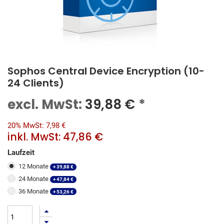
Sophos Central Device Encryption (10-
24 Clients)
excl. MwSt:
39,88
€
*
20% MwSt: 7,98 €
inkl. MwSt:
47,86 €
Laufzeit
12 Monate
+
39,88
€
24 Monate
+
47,84
€
36 Monate
+
53,26
€