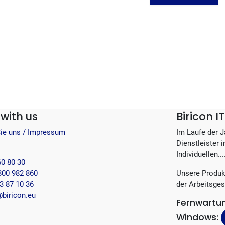
with us
Biricon 
Sie uns / Impressum
Im Laufe der 
Dienstleister 
Individuellen...
60 80 30
800 982 860
Unsere Produk
3 87 10 36
der Arbeitsges
biricon.eu
Fernwartu
Windows: