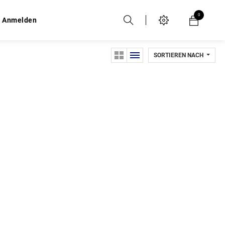
0
0
Anmelden
Anmelden
SORTIEREN NACH