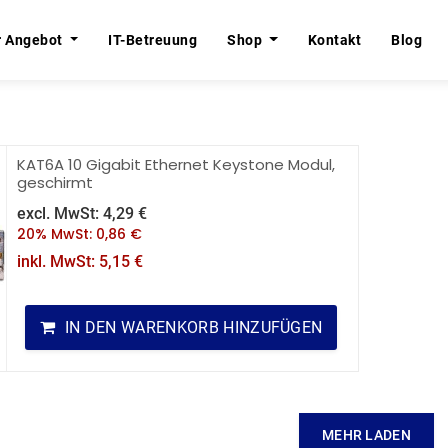
r Angebot
r Angebot
IT-Betreuung
IT-Betreuung
Shop
Shop
Kontakt
Kontakt
Blog
Blog
KAT6A 10 Gigabit Ethernet Keystone Modul,
geschirmt
excl. MwSt:
4,29
€
20% MwSt:
0,86
€
inkl. MwSt:
5,15
€
IN DEN WARENKORB HINZUFÜGEN
MEHR LADEN